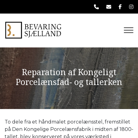
Gå
til
hovedindhold
Reparation af Kongeligt
Porcelænsfad- og tallerken
To dele fra et håndmalet porcelænsstel, fremstillet
på Den Kongelige Porcelænsfabrik i midten af 1800-
tallet, blev konserveret på vores værksted i