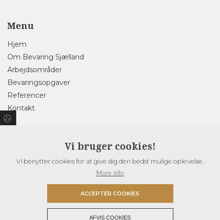
Menu
Hjem
Om Bevaring Sjælland
Arbejdsområder
Bevaringsopgaver
Referencer
Kontakt
Vi bruger cookies!
Åbningstider
Vi benytter cookies for at give dig den bedst mulige oplevelse.
I kan kontakte os mandag til fredag
mellem 8 og 16.
More info
Ring til os først eftersom vi muligvis kan være ude af huset
på en opgave
ACCEPTER COOKIES
Copyright © 2026 - Fonden Bevaring Sjælland - Videncenter for Bevaring af
AFVIS COOKIES