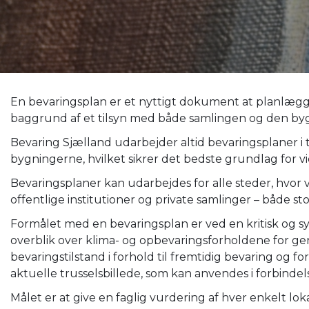
En bevaringsplan er et nyttigt dokument at planlægg
baggrund af et tilsyn med både samlingen og den byg
Bevaring Sjælland udarbejder altid bevaringsplaner i
bygningerne, hvilket sikrer det bedste grundlag for v
Bevaringsplaner kan udarbejdes for alle steder, hvor 
offentlige institutioner og private samlinger – både st
Formålet med en bevaringsplan er ved en kritisk og s
overblik over klima- og opbevaringsforholdene for 
bevaringstilstand i forhold til fremtidig bevaring og f
aktuelle trusselsbillede, som kan anvendes i forbinde
Målet er at give en faglig vurdering af hver enkelt lok