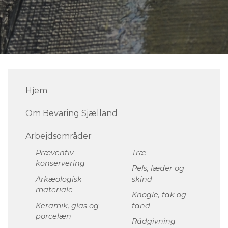
Primær
Hjem
navigation
Om Bevaring Sjælland
Arbejdsområder
Præventiv
Træ
konservering
Pels, læder og
Arkæologisk
skind
materiale
Knogle, tak og
Keramik, glas og
tand
porcelæn
Rådgivning