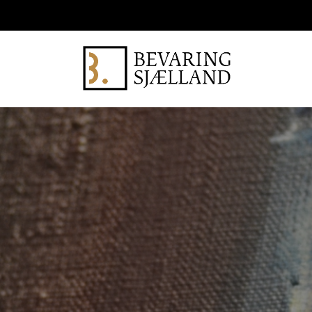
Gå
til
hovedindhold