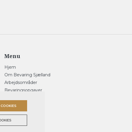
Menu
Hjem
Om Bevaring Sjælland
Arbejdsområder
Bevaringsopgaver
Referencer
Kontakt
 COOKIES
OOKIES
ulturarven
, CVR 38406752