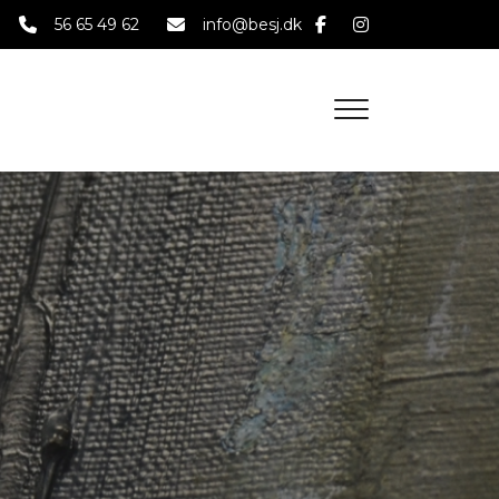
56 65 49 62
info@besj.dk