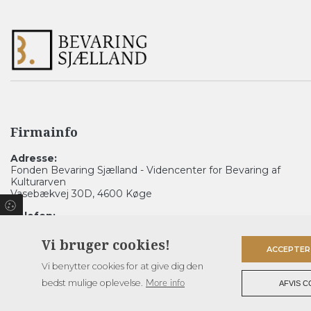
Firmainfo
Adresse:
Fonden Bevaring Sjælland - Videncenter for Bevaring af
Kulturarven
Vasebækvej 30D, 4600 Køge
Telefon:
56 65 49 62
Vi bruger cookies!
Email:
ACCEPTER
info@besj.dk
Vi benytter cookies for at give dig den
bedst mulige oplevelse.
More info
AFVIS C
Copyright © 2026 - Fonden Bevaring Sjælland - Videncenter for Bevaring af K