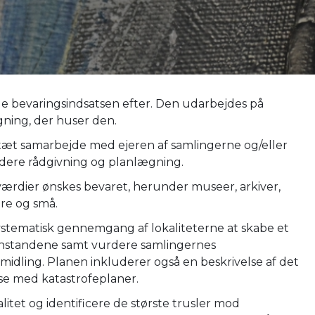
e bevaringsindsatsen efter. Den udarbejdes på
ning, der huser den.
 tæt samarbejde med ejeren af samlingerne og/eller
idere rådgivning og planlægning.
værdier ønskes bevaret, herunder museer, arkiver,
ore og små.
ystematisk gennemgang af lokaliteterne at skabe et
genstandene samt vurdere samlingernes
ormidling. Planen inkluderer også en beskrivelse af det
lse med katastrofeplaner.
alitet og identificere de største trusler mod